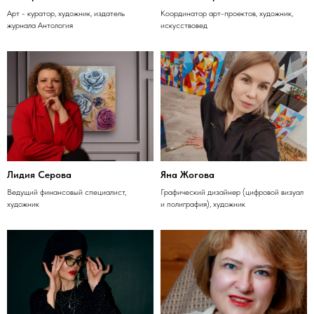
Арт - куратор, художник, издатель
Координатор арт-проектов, художник,
журнала Антология
искусствовед
Лидия Серова
Яна Жогова
Ведущий финансовый специалист,
Графический дизайнер (цифровой визуал
художник
и полиграфия), художник