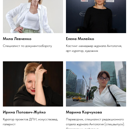
Мила Левченко
Елена Милейко
Специалист по документообороту
Кастинг-менеджер журнала Антология,
арт-куратор, художник
Ирина Попович-Жуйко
Марина Корчукова
Куратор проектов ДПИ, искусствовед,
Переводчик, специалист редакционного
галерист
отдела журнала Антология (спец.выпуск).
Переводчик-референт