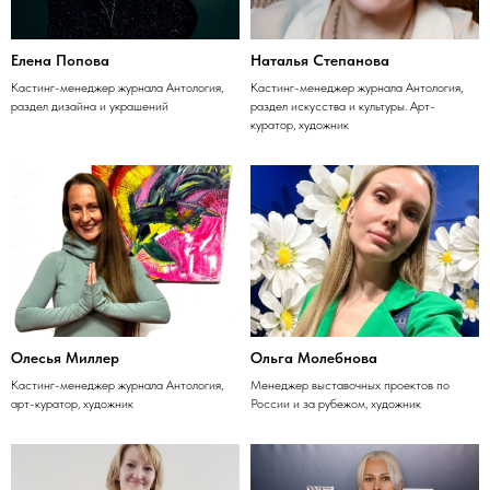
Елена Попова
Наталья Степанова
Кастинг-менеджер журнала Антология,
Кастинг-менеджер журнала Антология,
раздел дизайна и украшений
раздел искусства и культуры. Арт-
куратор, художник
Олесья Миллер
Ольга Молебнова
Кастинг-менеджер журнала Антология,
Менеджер выставочных проектов по
арт-куратор, художник
России и за рубежом, художник