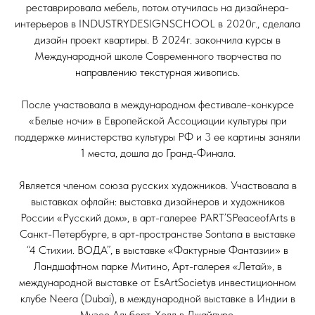
реставрировала мебель, потом отучилась на дизайнера-
интерьеров в INDUSTRYDESIGNSCHOOL в 2020г., сделала
дизайн проект квартиры. В 2024г. закончила курсы в
Международной школе Современного творчества по
направлению текстурная живопись.
После участвовала в международном фестивале-конкурсе
«Белые ночи» в Европейской Ассоциации культуры при
поддержке министерства культуры РФ и 3 ее картины заняли
1 места, дошла до Гранд-Финала.
Является членом союза русских художников. Участвовала в
выставках офлайн: выставка дизайнеров и художников
России «Русский дом», в арт-галерее PART’SPeaceofArts в
Санкт-Петербурге, в арт-пространстве Sontana в выставке
“4 Стихии. ВОДА”, в выставке «Фактурные Фантазии» в
Ландшафтном парке Митино, Арт-галерея «Летай», в
международной выставке от EsArtSocietyв инвестиционном
клубе Neera (Dubai), в международной выставке в Индии в
Музее Альберт-Холл в Джайпуре.